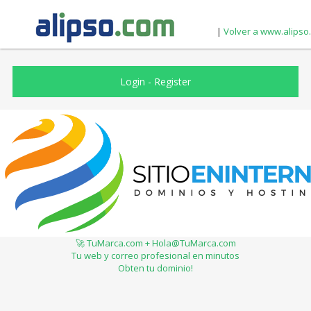
|
Volver a www.alipso
Login
-
Register
🚀 TuMarca.com + Hola@TuMarca.com
Tu web y correo profesional en minutos
Obten tu dominio!