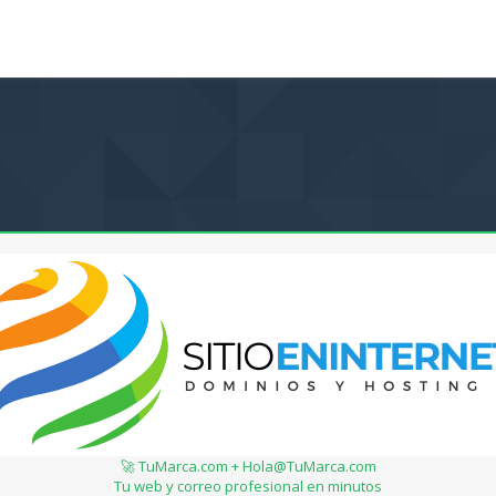
🚀 TuMarca.com + Hola@TuMarca.com
Tu web y correo profesional en minutos