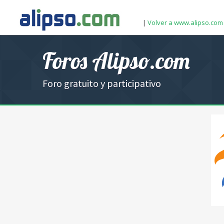
|
Volver a www.alipso.com
Foros Alipso.com
Foro gratuito y participativo