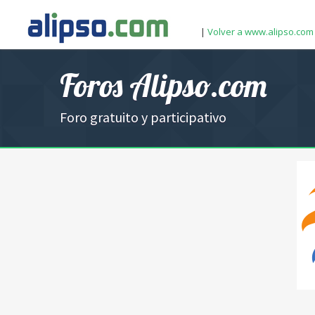
|
Volver a www.alipso.com
Foros Alipso.com
Foro gratuito y participativo