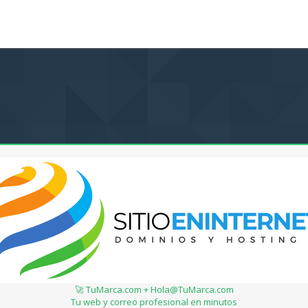
🚀 TuMarca.com + Hola@TuMarca.com
Tu web y correo profesional en minutos