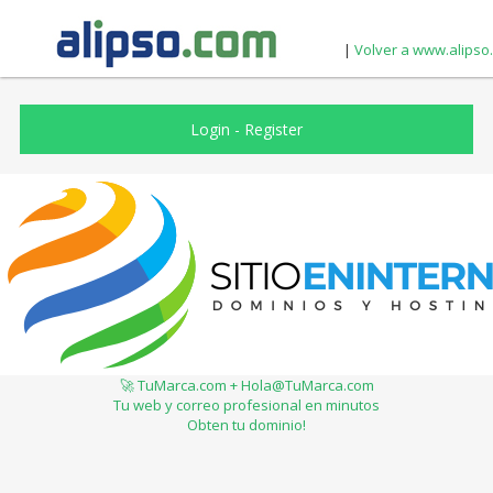
|
Volver a www.alipso
Login
-
Register
🚀 TuMarca.com + Hola@TuMarca.com
Tu web y correo profesional en minutos
Obten tu dominio!