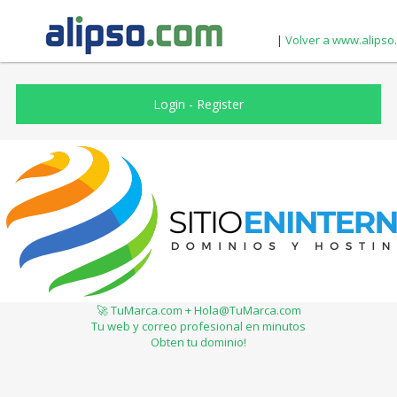
|
Volver a www.alipso
Login
-
Register
🚀 TuMarca.com + Hola@TuMarca.com
Tu web y correo profesional en minutos
Obten tu dominio!