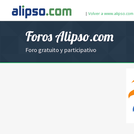
|
Volver a www.alipso.com
Foros Alipso.com
Foro gratuito y participativo