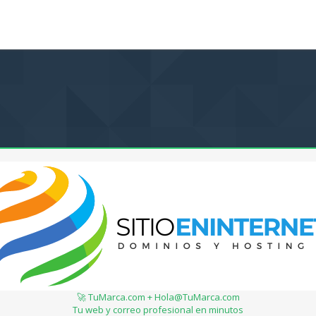
🚀 TuMarca.com + Hola@TuMarca.com
Tu web y correo profesional en minutos