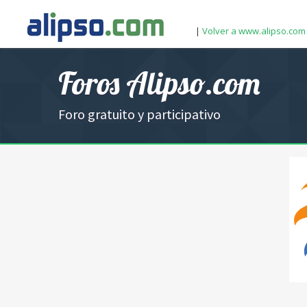
|
Volver a www.alipso.com
Foros Alipso.com
Foro gratuito y participativo