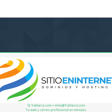
🚀 TuMarca.com + Hola@TuMarca.com
Tu web y correo profesional en minutos