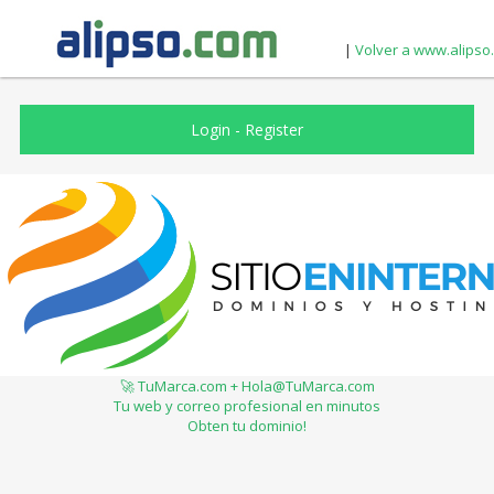
|
Volver a www.alipso
Login
-
Register
🚀 TuMarca.com + Hola@TuMarca.com
Tu web y correo profesional en minutos
Obten tu dominio!