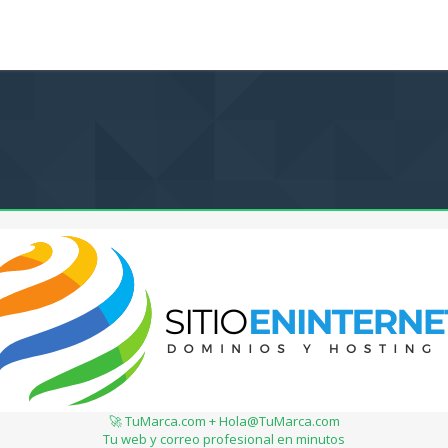
🚀 TuMarca.com + Hola@TuMarca.com
Tu web y correo profesional en minutos