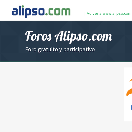
|
Volver a www.alipso.com
Foros Alipso.com
Foro gratuito y participativo