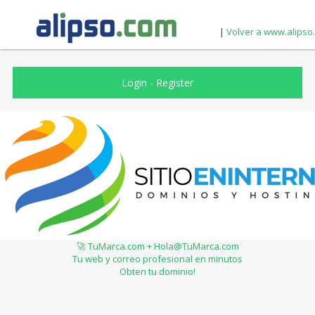
|
Volver a www.alipso
Login
-
Register
🚀 TuMarca.com + Hola@TuMarca.com
Tu web y correo profesional en minutos
Obten tu dominio!