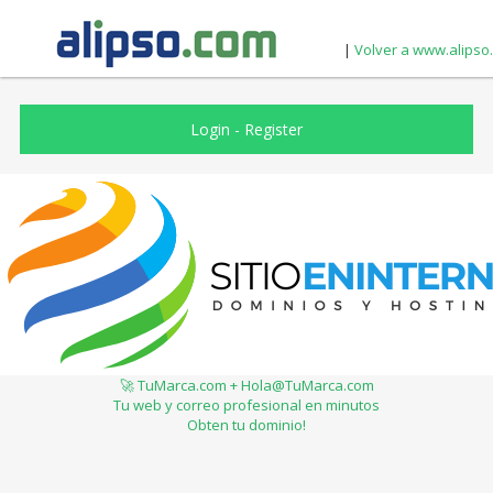
|
Volver a www.alipso
Login
-
Register
🚀 TuMarca.com + Hola@TuMarca.com
Tu web y correo profesional en minutos
Obten tu dominio!