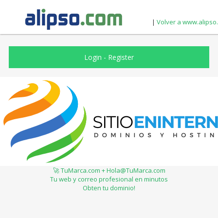
|
Volver a www.alipso
Login
-
Register
🚀 TuMarca.com + Hola@TuMarca.com
Tu web y correo profesional en minutos
Obten tu dominio!