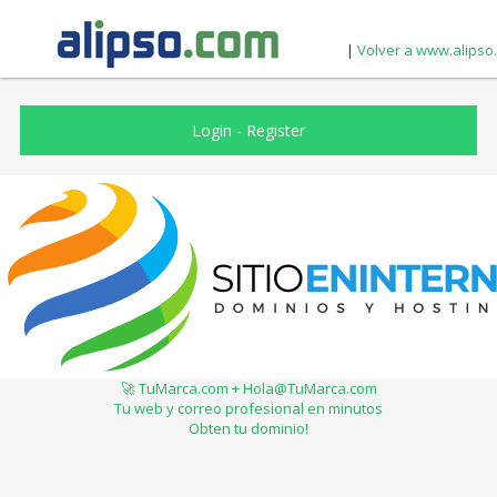
|
Volver a www.alipso
Login
-
Register
🚀 TuMarca.com + Hola@TuMarca.com
Tu web y correo profesional en minutos
Obten tu dominio!