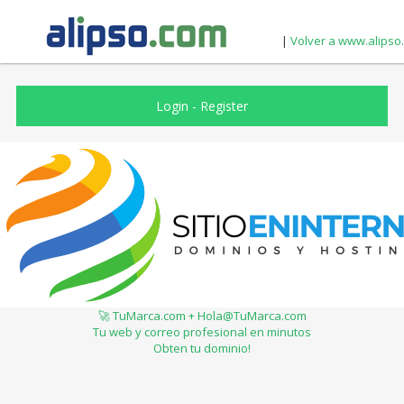
|
Volver a www.alipso
Login
-
Register
🚀 TuMarca.com + Hola@TuMarca.com
Tu web y correo profesional en minutos
Obten tu dominio!