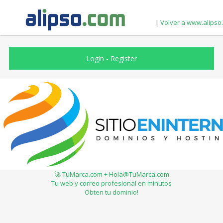
|
Volver a www.alipso
Login
-
Register
🚀 TuMarca.com + Hola@TuMarca.com
Tu web y correo profesional en minutos
Obten tu dominio!