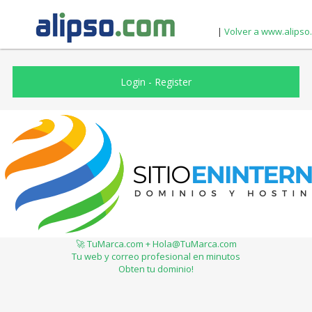
|
Volver a www.alipso
Login
-
Register
🚀 TuMarca.com + Hola@TuMarca.com
Tu web y correo profesional en minutos
Obten tu dominio!