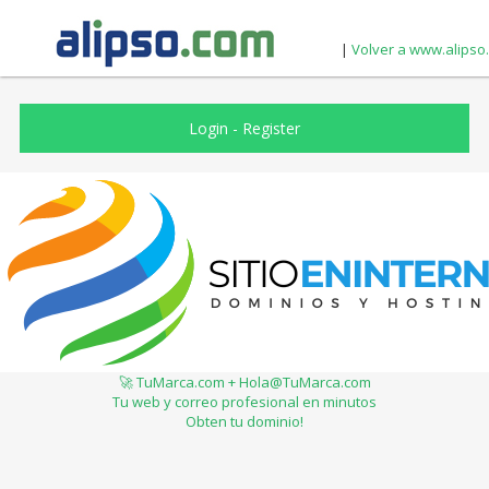
|
Volver a www.alipso
Login
-
Register
🚀 TuMarca.com + Hola@TuMarca.com
Tu web y correo profesional en minutos
Obten tu dominio!