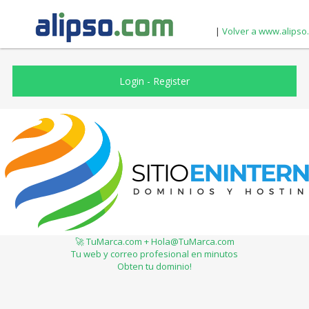
|
Volver a www.alipso
Login
-
Register
🚀 TuMarca.com + Hola@TuMarca.com
Tu web y correo profesional en minutos
Obten tu dominio!