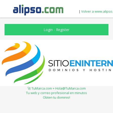
|
Volver a www.alipso
Login
-
Register
🚀 TuMarca.com + Hola@TuMarca.com
Tu web y correo profesional en minutos
Obten tu dominio!