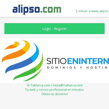
|
Volver a www.alipso
Login
-
Register
🚀 TuMarca.com + Hola@TuMarca.com
Tu web y correo profesional en minutos
Obten tu dominio!