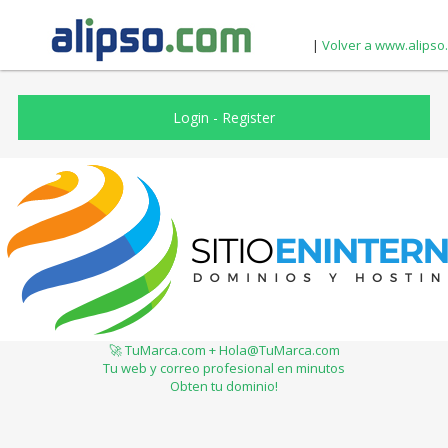
|
Volver a www.alipso
Login
-
Register
🚀 TuMarca.com + Hola@TuMarca.com
Tu web y correo profesional en minutos
Obten tu dominio!