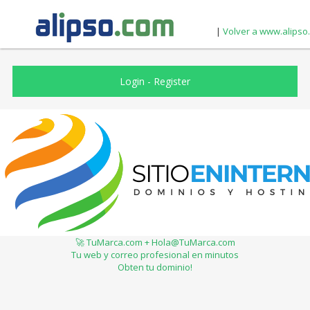
|
Volver a www.alipso
Login
-
Register
🚀 TuMarca.com + Hola@TuMarca.com
Tu web y correo profesional en minutos
Obten tu dominio!