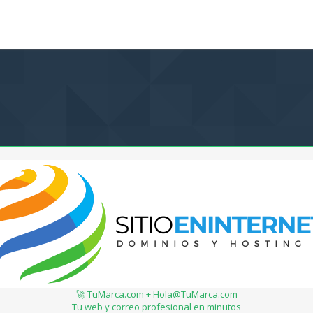
🚀 TuMarca.com + Hola@TuMarca.com
Tu web y correo profesional en minutos