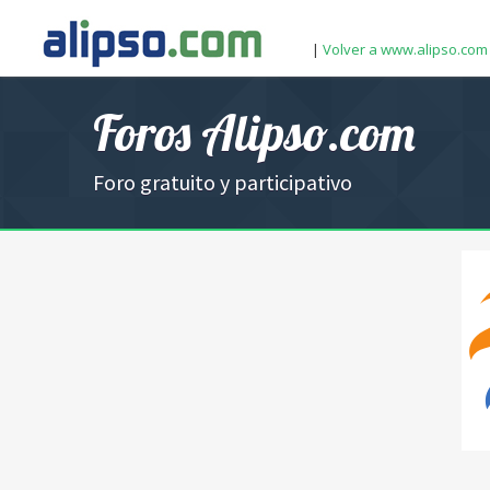
|
Volver a www.alipso.com
Foros Alipso.com
Foro gratuito y participativo