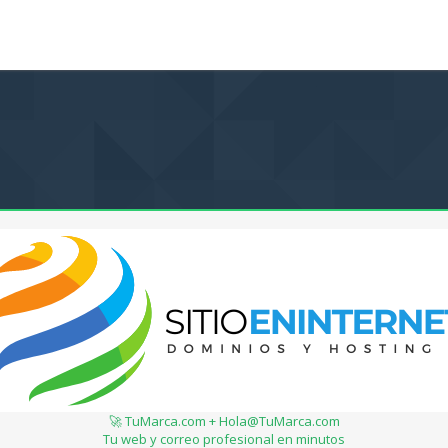
🚀 TuMarca.com + Hola@TuMarca.com
Tu web y correo profesional en minutos