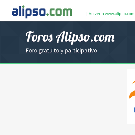
|
Volver a www.alipso.com
Foros Alipso.com
Foro gratuito y participativo