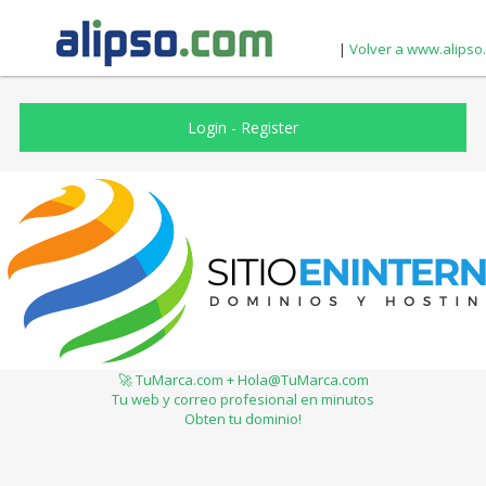
|
Volver a www.alipso
Login
-
Register
🚀 TuMarca.com + Hola@TuMarca.com
Tu web y correo profesional en minutos
Obten tu dominio!