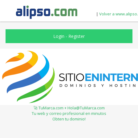
|
Volver a www.alipso
Login
-
Register
🚀 TuMarca.com + Hola@TuMarca.com
Tu web y correo profesional en minutos
Obten tu dominio!