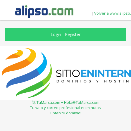
|
Volver a www.alipso
Login
-
Register
🚀 TuMarca.com + Hola@TuMarca.com
Tu web y correo profesional en minutos
Obten tu dominio!