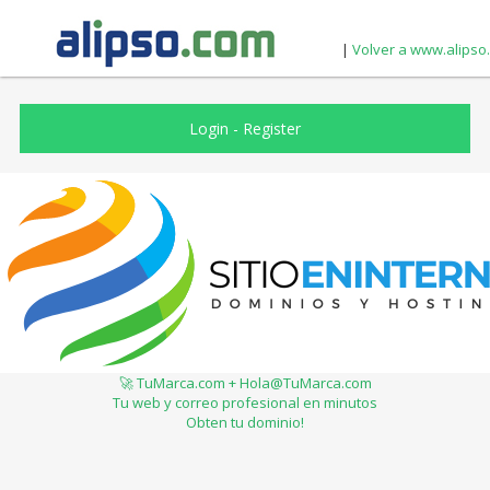
|
Volver a www.alipso
Login
-
Register
🚀 TuMarca.com + Hola@TuMarca.com
Tu web y correo profesional en minutos
Obten tu dominio!