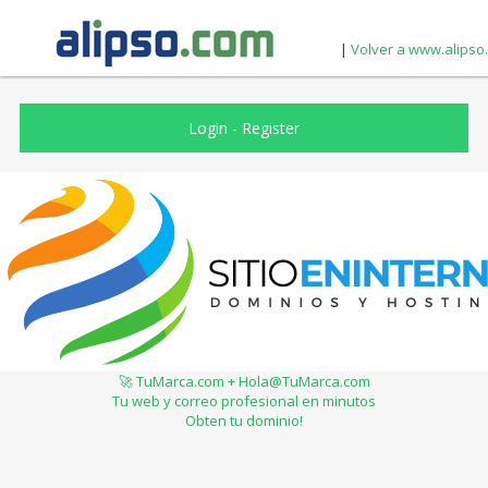
|
Volver a www.alipso
Login
-
Register
🚀 TuMarca.com + Hola@TuMarca.com
Tu web y correo profesional en minutos
Obten tu dominio!