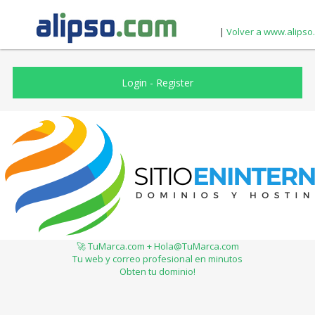
|
Volver a www.alipso
Login
-
Register
🚀 TuMarca.com + Hola@TuMarca.com
Tu web y correo profesional en minutos
Obten tu dominio!