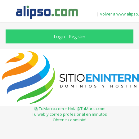
|
Volver a www.alipso
Login
-
Register
🚀 TuMarca.com + Hola@TuMarca.com
Tu web y correo profesional en minutos
Obten tu dominio!