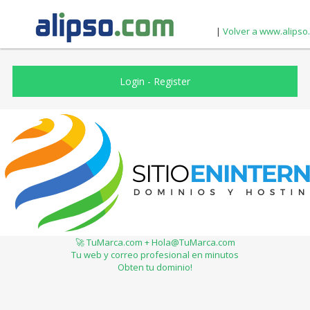
|
Volver a www.alipso
Login
-
Register
🚀 TuMarca.com + Hola@TuMarca.com
Tu web y correo profesional en minutos
Obten tu dominio!