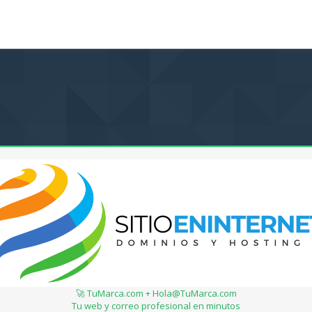
🚀 TuMarca.com + Hola@TuMarca.com
Tu web y correo profesional en minutos