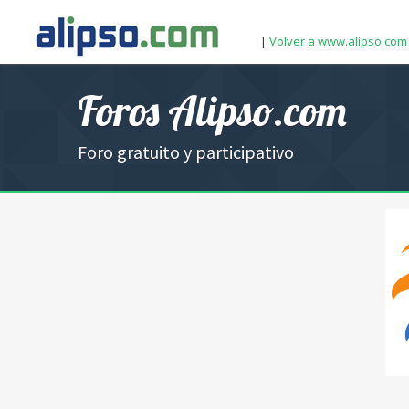
|
Volver a www.alipso.com
Foros Alipso.com
Foro gratuito y participativo