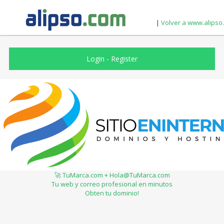
|
Volver a www.alipso
Login
-
Register
🚀 TuMarca.com + Hola@TuMarca.com
Tu web y correo profesional en minutos
Obten tu dominio!