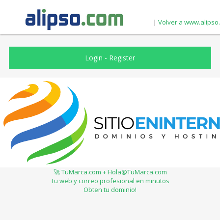
|
Volver a www.alipso
Login
-
Register
🚀 TuMarca.com + Hola@TuMarca.com
Tu web y correo profesional en minutos
Obten tu dominio!