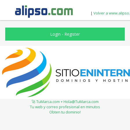
|
Volver a www.alipso
Login
-
Register
🚀 TuMarca.com + Hola@TuMarca.com
Tu web y correo profesional en minutos
Obten tu dominio!