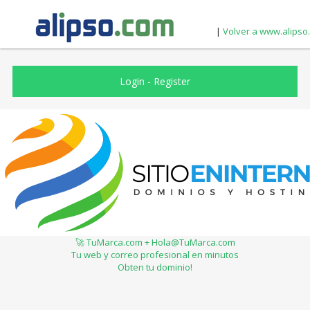
|
Volver a www.alipso
Login
-
Register
🚀 TuMarca.com + Hola@TuMarca.com
Tu web y correo profesional en minutos
Obten tu dominio!