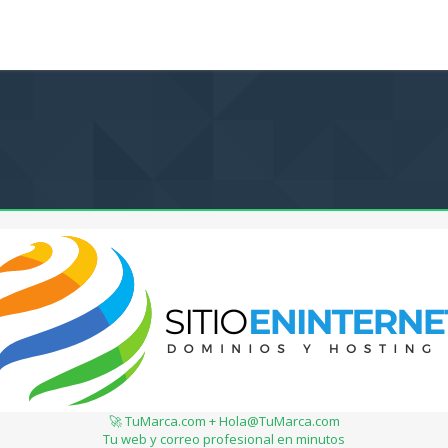
🚀 TuMarca.com + Hola@TuMarca.com
Tu web y correo profesional en minutos