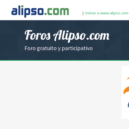
|
Volver a www.alipso.com
Foros Alipso.com
Foro gratuito y participativo