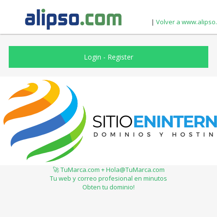
|
Volver a www.alipso
Login
-
Register
🚀 TuMarca.com + Hola@TuMarca.com
Tu web y correo profesional en minutos
Obten tu dominio!