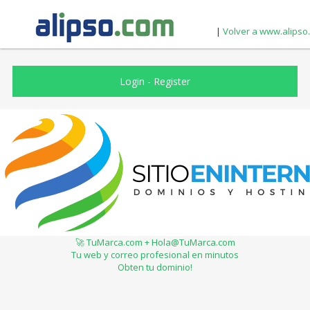
|
Volver a www.alipso
Login
-
Register
🚀 TuMarca.com + Hola@TuMarca.com
Tu web y correo profesional en minutos
Obten tu dominio!