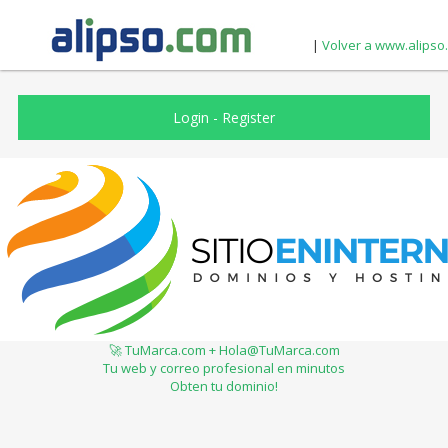
|
Volver a www.alipso
Login
-
Register
🚀 TuMarca.com + Hola@TuMarca.com
Tu web y correo profesional en minutos
Obten tu dominio!