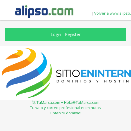
|
Volver a www.alipso
Login
-
Register
🚀 TuMarca.com + Hola@TuMarca.com
Tu web y correo profesional en minutos
Obten tu dominio!