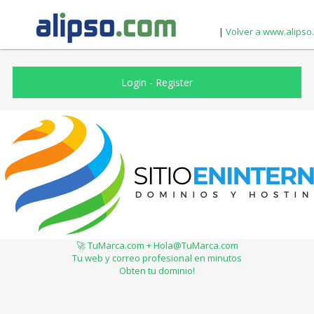
|
Volver a www.alipso
Login
-
Register
🚀 TuMarca.com + Hola@TuMarca.com
Tu web y correo profesional en minutos
Obten tu dominio!