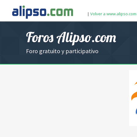
|
Volver a www.alipso.com
Foros Alipso.com
Foro gratuito y participativo