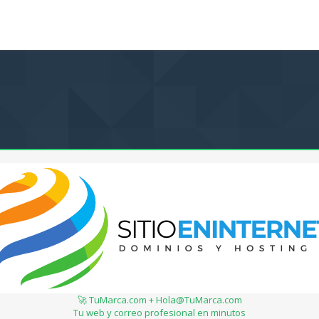
🚀 TuMarca.com + Hola@TuMarca.com
Tu web y correo profesional en minutos