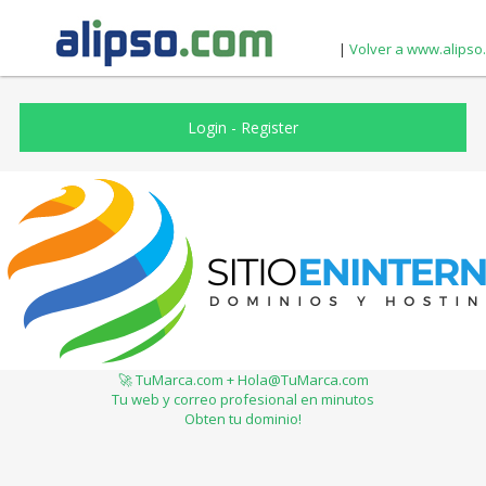
|
Volver a www.alipso
Login
-
Register
🚀 TuMarca.com + Hola@TuMarca.com
Tu web y correo profesional en minutos
Obten tu dominio!