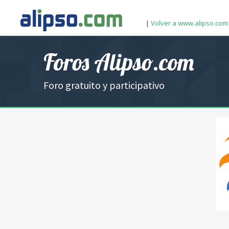
|
Volver a www.alipso.com
Foros Alipso.com
Foro gratuito y participativo