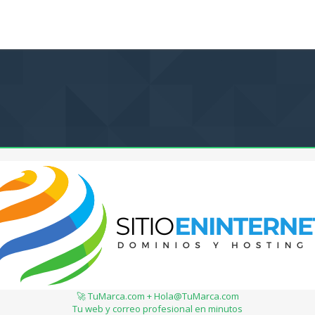
🚀 TuMarca.com + Hola@TuMarca.com
Tu web y correo profesional en minutos