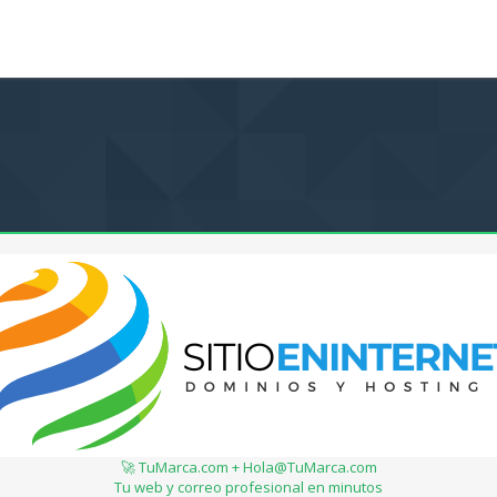
🚀 TuMarca.com + Hola@TuMarca.com
Tu web y correo profesional en minutos