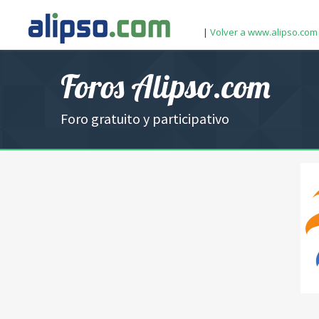
|
Volver a www.alipso.com
Foros Alipso.com
Foro gratuito y participativo