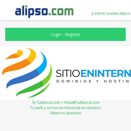
|
Volver a www.alipso
Login
-
Register
🚀 TuMarca.com + Hola@TuMarca.com
Tu web y correo profesional en minutos
Obten tu dominio!