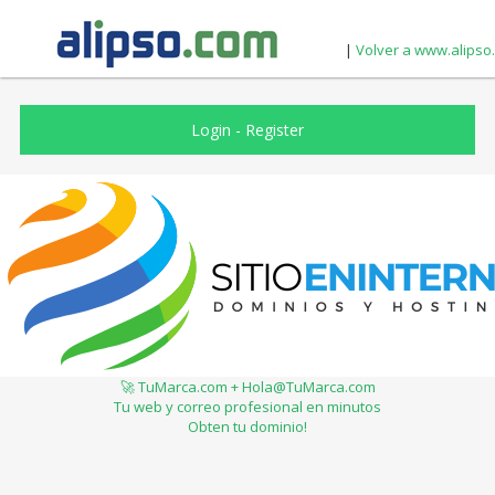
|
Volver a www.alipso
Login
-
Register
🚀 TuMarca.com + Hola@TuMarca.com
Tu web y correo profesional en minutos
Obten tu dominio!