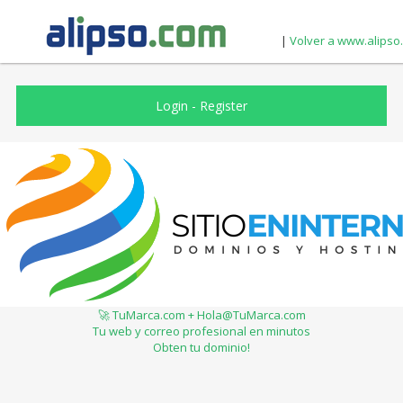
|
Volver a www.alipso
Login
-
Register
🚀 TuMarca.com + Hola@TuMarca.com
Tu web y correo profesional en minutos
Obten tu dominio!